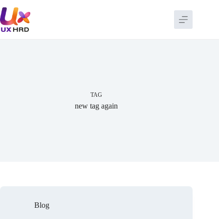
Skip
to
content
TAG
new tag again
Blog